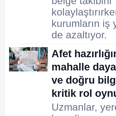
belge takibini
kolaylaştırırk
kurumların iş
de azaltıyor.
Afet hazırlığ
mahalle day
ve doğru bilg
kritik rol oy
Uzmanlar, yer